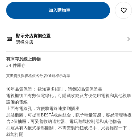
加入購物車
顯示分店貨架位置
選擇分店
有庫存於線上購物
34 件庫存
實際貨況與價格依各分店/通路標示為準
10年品質保證； 欲知更多細則，請參閱品質保證書
電視櫃後面有數個電線孔，可隱藏收納及方便使用電視和其他視聽
設備的電線
上面有電線孔，方便將電線連接到插座
加裝櫃腳，可提高BESTÅ收納組合，賦予輕量質感，容易清理地板
含2個抽屜，可妥善收納遙控器、電玩遊戲控制器和其他物品
抽屜具有內嵌式按壓開關，不需安裝門鈕或把手，只要輕壓一下，
就能打開