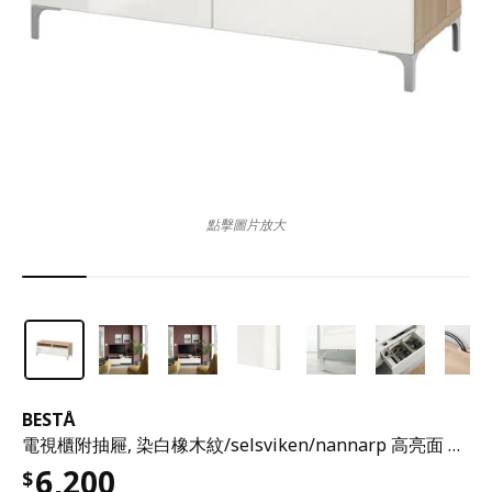
點擊圖片放大
BESTÅ
電視櫃附抽屜, 染白橡木紋/selsviken/nannarp 高亮面 白色, 120x42x48 公分
6,200
$