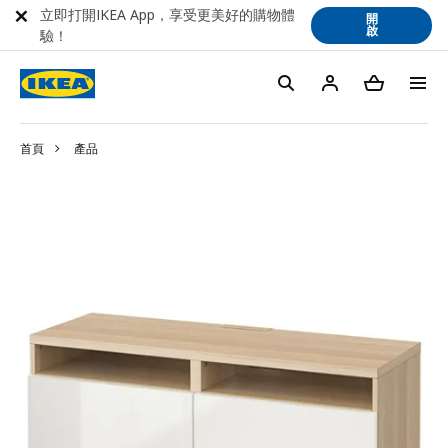
立即打開IKEA App，享受更美好的購物體
開
啟
驗！
首頁
產品