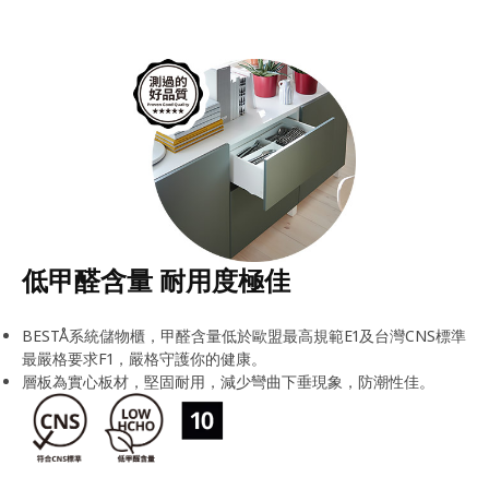
低甲醛含量 耐用度極佳
BESTÅ系統儲物櫃，甲醛含量低於歐盟最高規範E1及台灣CNS標準
最嚴格要求F1，嚴格守護你的健康。
層板為實心板材，堅固耐用，減少彎曲下垂現象，防潮性佳。