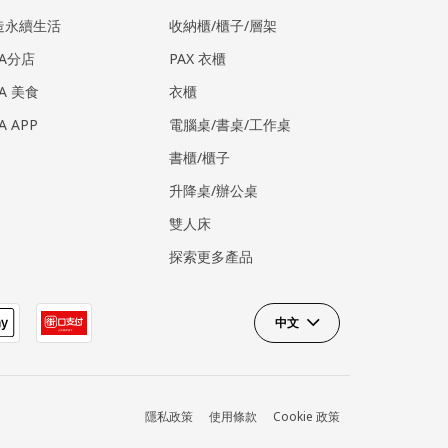
造永續生活
收納櫃/櫃子/層架
EA分店
PAX 衣櫃
EA 美食
衣櫃
EA APP
電腦桌/書桌/工作桌
書櫃/櫃子
升降桌/辦公桌
雙人床
探索更多產品
中文
隱私政策
使用條款
Cookie 政策