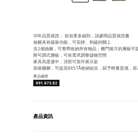
10年品質保證； 欲知更多細則，請參閱品質保證書
抽屜具有緩衝功能，可安靜、和緩的關上
含2個抽屜，可整齊收納所有物品；櫃門後方的層板可
附可調式層板，可依需求調整儲物空間
家具高度適中，頂部可當作展示架
加裝櫃腳，可提高BESTÅ收納組合，賦予輕量質感，
產品編號
891.873.82
產品資訊