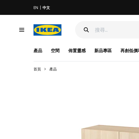
EN
中文
產品
空間
佈置靈感
新品專區
再創低價
首頁
產品