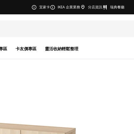
宜家卡
IKEA 企業業務
分店資訊
瑞典餐廳
專區
卡友價專區
靈活收納輕鬆整理