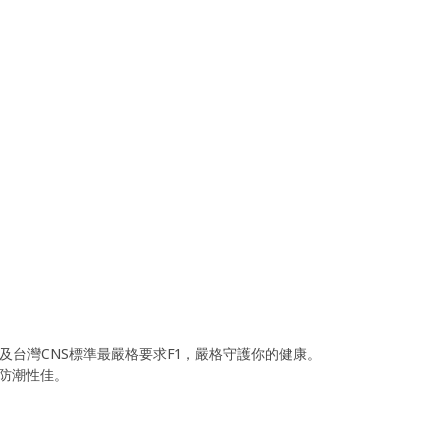
1及台灣CNS標準最嚴格要求F1，嚴格守護你的健康。
防潮性佳。