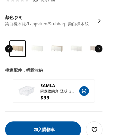
0.0
顏色
(29):
染白橡木紋/Lappviken/Stubbarp 染白橡木紋
挑選配件，輕鬆收納
SAMLA
SAM
附蓋收納盒, 透明, 39x28x14 公分/11 公升
$
99
$
59
加入購物車