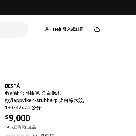
Hej! 登入或註冊
BESTÅ
收納組合附抽屜, 染白橡木
紋/lappviken/stubbarp 染白橡木紋,
180x42x74 公分
9,000
$
14 人已購買此產品
沒有評論