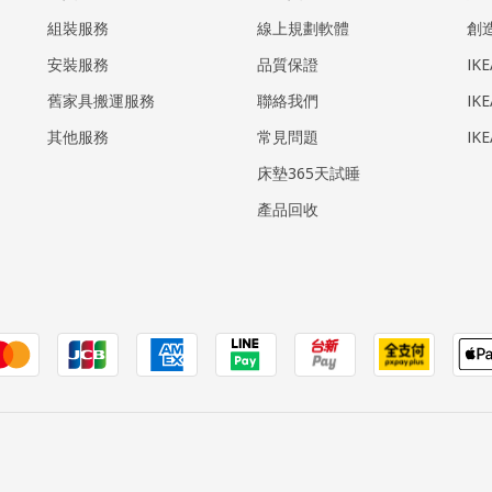
組裝服務
線上規劃軟體
創
安裝服務
品質保證
IK
​舊家具搬運服務
聯絡我們
IK
其他服務
常見問題
IK
床墊365天試睡
產品回收