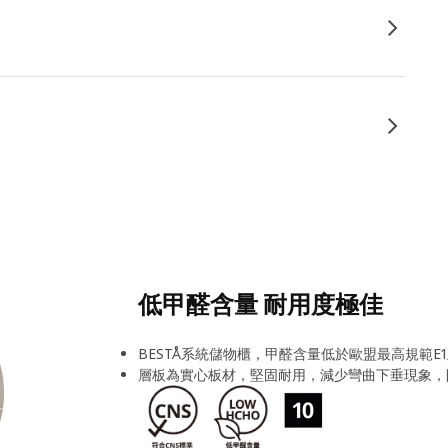
低甲醛含量 耐用度極佳
BESTÅ系統儲物櫃，甲醛含量低於歐盟最高規範E
層板為實心板材，堅固耐用，減少彎曲下垂現象，