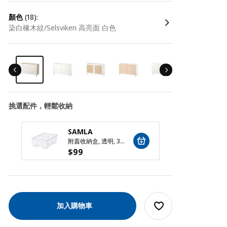
顏色
(18):
染白橡木紋/Selsviken 高亮面 白色
挑選配件，輕鬆收納
SAMLA
SAM
附蓋收納盒, 透明, 39x28x14 公分/11 公升
$
99
$
59
加入購物車