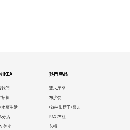
IKEA
熱門產品
於我們
雙人床墊
才招募
布沙發
造永續生活
收納櫃/櫃子/層架
EA分店
PAX 衣櫃
EA 美食
衣櫃