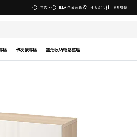
宜家卡
IKEA 企業業務
分店資訊
瑞典餐廳
專區
卡友價專區
靈活收納輕鬆整理