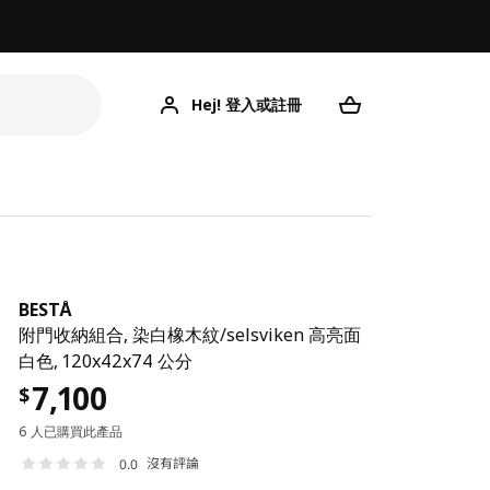
Hej! 登入或註冊
BESTÅ
附門收納組合, 染白橡木紋/selsviken 高亮面
白色, 120x42x74 公分
7,100
$
6 人已購買此產品
沒有評論
0.0