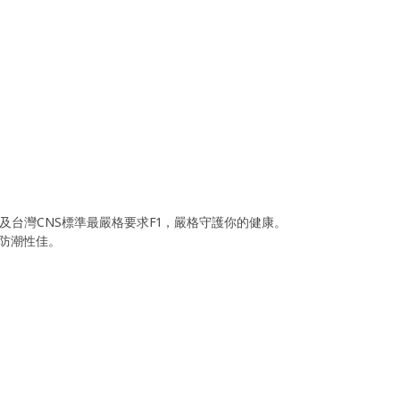
1及台灣CNS標準最嚴格要求F1，嚴格守護你的健康。
防潮性佳。