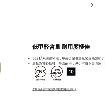
低甲醛含量 耐用度極佳
BESTÅ系統儲物櫃，甲醛含量低於歐盟最高規範E
層板為實心板材，堅固耐用，減少彎曲下垂現象，
了解更多品質保證的保固範圍與說明 ❯