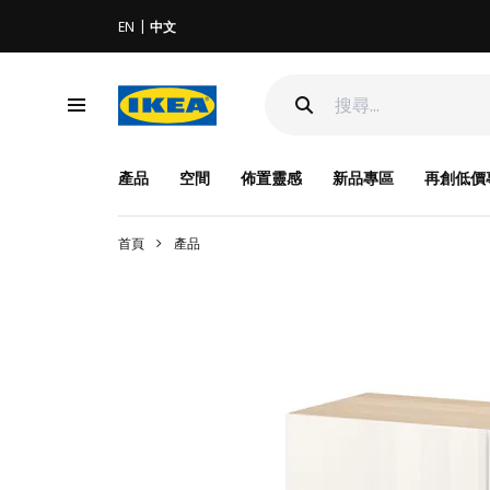
EN
中文
產品
空間
佈置靈感
新品專區
再創低價
首頁
產品