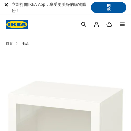
立即打開IKEA App，享受更美好的購物體
開
啟
驗！
首頁
產品