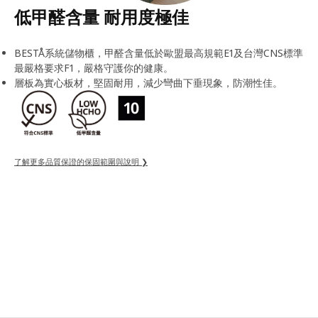
低甲醛含量 耐用度極佳
BESTÅ系統儲物櫃，甲醛含量低於歐盟最高規範E1及台灣CNS標準
最嚴格要求F1，嚴格守護你的健康。
層板為實心板材，堅固耐用，減少彎曲下垂現象，防潮性佳。
了解更多品質保證的保固範圍與說明 ❯