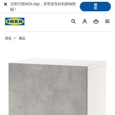
立即打開IKEA App，享受更美好的購物體
開
啟
驗！
首頁
產品