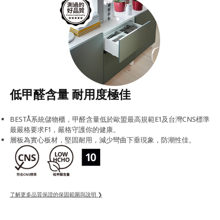
低甲醛含量 耐用度極佳
BESTÅ系統儲物櫃，甲醛含量低於歐盟最高規範E1及台灣CNS標準
最嚴格要求F1，嚴格守護你的健康。
層板為實心板材，堅固耐用，減少彎曲下垂現象，防潮性佳。
了解更多品質保證的保固範圍與說明 ❯