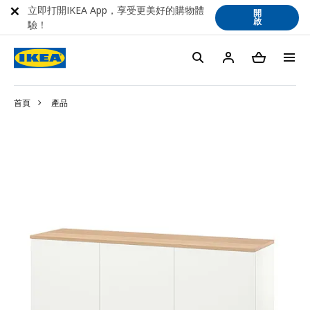
立即打開IKEA App，享受更美好的購物體
開
啟
驗！
首頁
產品