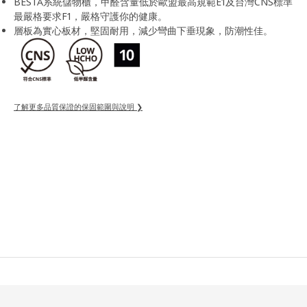
BESTÅ系統儲物櫃，甲醛含量低於歐盟最高規範E1及台灣CNS標準
最嚴格要求F1，嚴格守護你的健康。
層板為實心板材，堅固耐用，減少彎曲下垂現象，防潮性佳。
了解更多品質保證的保固範圍與說明 ❯