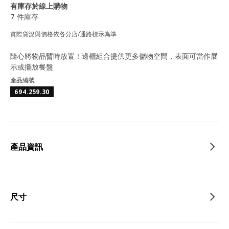
有庫存於線上購物
7 件庫存
實際貨況與價格依各分店/通路標示為準
隨心將物品暫時放置！邊櫃組合提供更多儲物空間，表面可當作展
示或擺放餐盤
產品編號
694.259.30
產品資訊
尺寸