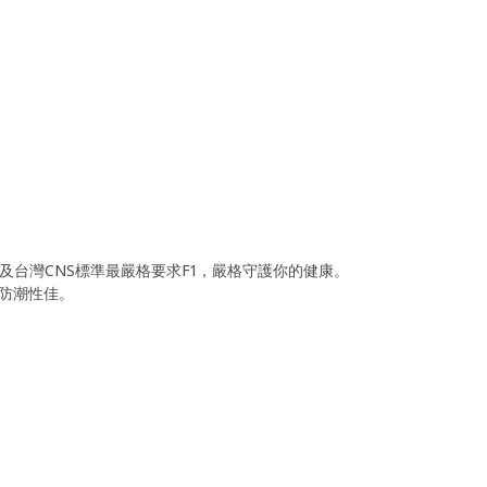
1及台灣CNS標準最嚴格要求F1，嚴格守護你的健康。
防潮性佳。