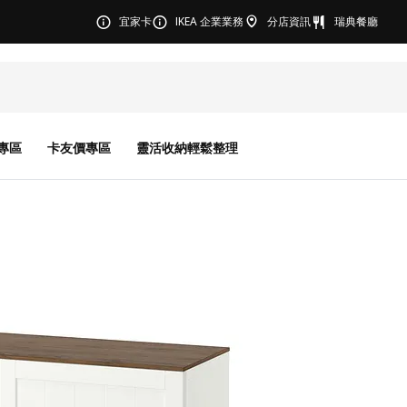
宜家卡
IKEA 企業業務
分店資訊
瑞典餐廳
專區
卡友價專區
靈活收納輕鬆整理