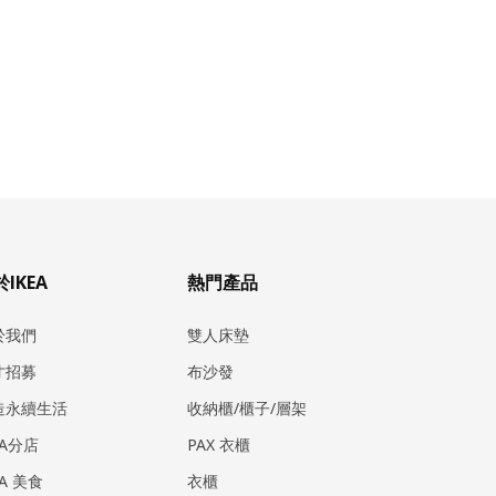
IKEA
熱門產品
於我們
雙人床墊
才招募
布沙發
造永續生活
收納櫃/櫃子/層架
EA分店
PAX 衣櫃
EA 美食
衣櫃