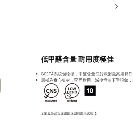
低甲醛含量 耐用度極佳
BESTÅ系統儲物櫃，甲醛含量低於歐盟最高規範E
層板為實心板材，堅固耐用，減少彎曲下垂現象，
了解更多品質保證的保固範圍與說明 ❯