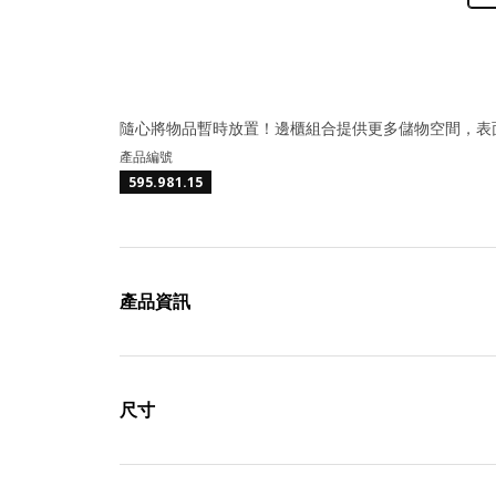
隨心將物品暫時放置！邊櫃組合提供更多儲物空間，表
產品編號
595.981.15
產品資訊
尺寸