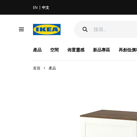
EN
中文
產品
空間
佈置靈感
新品專區
再創低價
首頁
產品