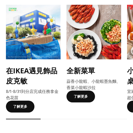
在IKEA遇見飾品
全新菜單
皮克敏
蒜香小龍蝦、小龍蝦墨魚麵、
香菜小龍蝦沙拉
8/1-8/31到分店完成任務拿金
宜
了解更多
色花苗
超
了解更多