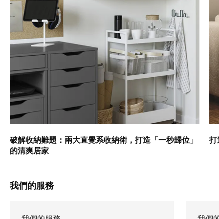
破解收納難題：兩大直覺系收納術，打造「一秒歸位」
打
的清爽居家
我們的服務
我們的服務
我們