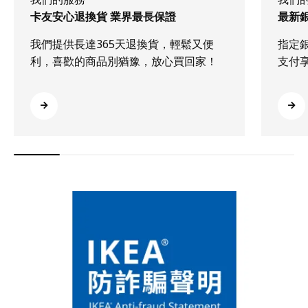
卡友安心退換貨 業界最長保證
最新
我們提供長達365天退換貨，輕鬆又便
指定
利，喜歡的商品別猶豫，放心買回家！
支付