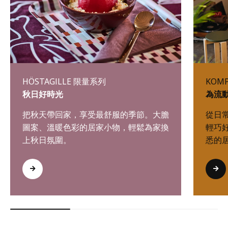
HÖSTAGILLE 限量系列
KOM
秋日好時光
為流
把秋天帶回家，享受最舒服的季節。大膽
從日
圖案、溫暖色彩的居家小物，輕鬆為家換
輕巧
上秋日氛圍。
悉的