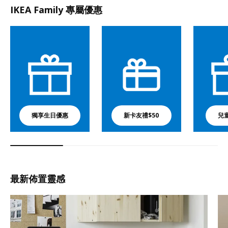
IKEA Family 專屬優惠
獨享生日優惠
新卡友禮$50
兒
最新佈置靈感