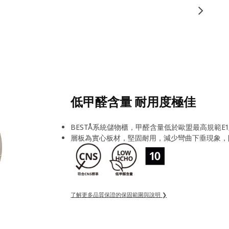
低甲醛含量 耐用度極佳
BESTÅ系統儲物櫃，甲醛含量低於歐盟最高規範E
層板為實心板材，堅固耐用，減少彎曲下垂現象，
了解更多品質保證的保固範圍與說明 ❯