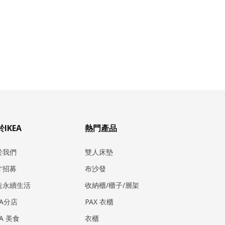
IKEA
熱門產品
於我們
雙人床墊
才招募
布沙發
造永續生活
收納櫃/櫃子/層架
EA分店
PAX 衣櫃
EA 美食
衣櫃