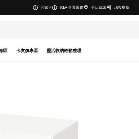
宜家卡
IKEA 企業業務
分店資訊
瑞典餐廳
專區
卡友價專區
靈活收納輕鬆整理