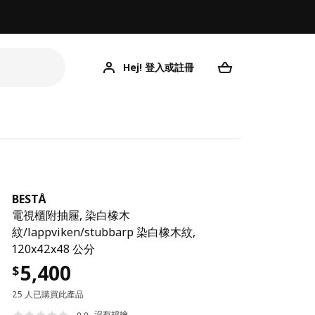
Hej! 登入或註冊
BESTÅ
電視櫃附抽屜, 染白橡木
紋/lappviken/stubbarp 染白橡木紋,
120x42x48 公分
5,400
$
25 人已購買此產品
沒有評論