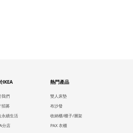
IKEA
熱門產品
於我們
雙人床墊
才招募
布沙發
造永續生活
收納櫃/櫃子/層架
EA分店
PAX 衣櫃