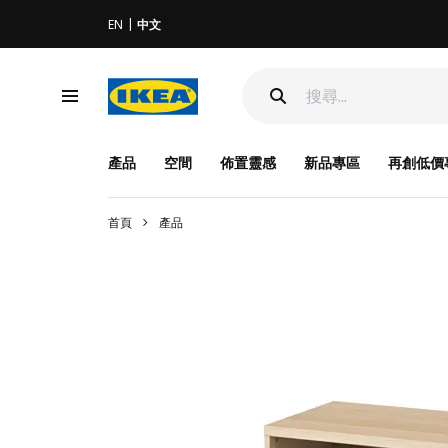
EN
中文
產品
空間
佈置靈感
新品專區
再創低價
首頁
產品