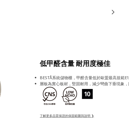
低甲醛含量 耐用度極佳
BESTÅ系統儲物櫃，甲醛含量低於歐盟最高規範E
層板為實心板材，堅固耐用，減少彎曲下垂現象，
了解更多品質保證的保固範圍與說明 ❯