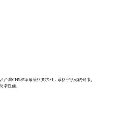
1及台灣CNS標準最嚴格要求F1，嚴格守護你的健康。
防潮性佳。