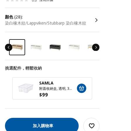
0.0
顏色
(28):
染白橡木紋/Lappviken/Stubbarp 染白橡木紋
挑選配件，輕鬆收納
SAMLA
SAM
附蓋收納盒, 透明, 39x28x14 公分/11 公升
$
99
$
59
加入購物車