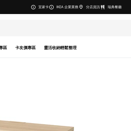
宜家卡
IKEA 企業業務
分店資訊
瑞典餐廳
專區
卡友價專區
靈活收納輕鬆整理