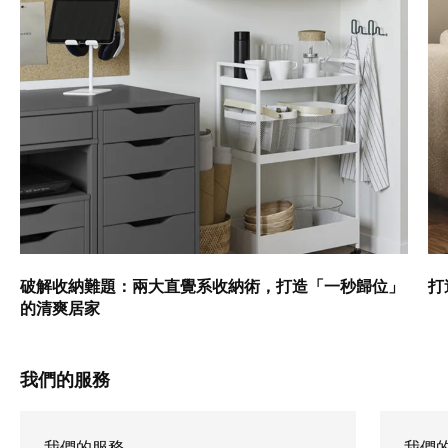
破解收納難題：兩大直覺系收納術，打造「一秒歸位」
打
的清爽居家
我們的服務
我們的服務
我們