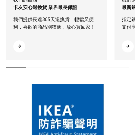
卡友安心退換貨 業界最長保證
最新
我們提供長達365天退換貨，輕鬆又便
指定
利，喜歡的商品別猶豫，放心買回家！
支付