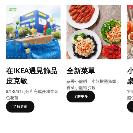
在IKEA遇見飾品
全新菜單
皮克敏
蒜香小龍蝦、小龍蝦墨魚麵、
香菜小龍蝦沙拉
8/1-8/31到分店完成任務拿金
宜
了解更多
色花苗
超
了解更多