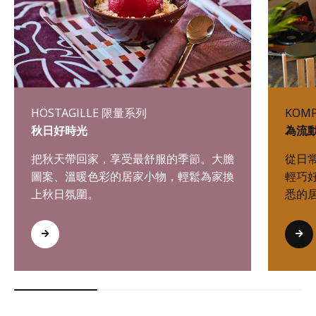
HÖSTAGILLE 限量系列
KOM
秋日好時光
為流
把秋天帶回家，享受最舒服的季節。大膽
從日
圖案、溫暖色彩的居家小物，輕鬆為家換
輕巧
上秋日氛圍。
悉的