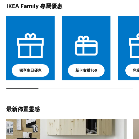
IKEA Family 專屬優惠
獨享生日優惠
新卡友禮$50
兒
最新佈置靈感