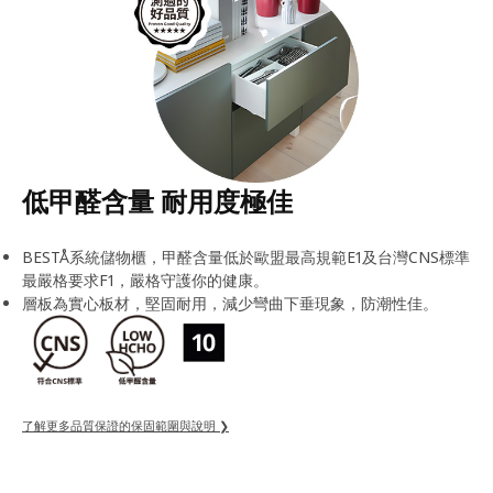
低甲醛含量 耐用度極佳
BESTÅ系統儲物櫃，甲醛含量低於歐盟最高規範E1及台灣CNS標準
最嚴格要求F1，嚴格守護你的健康。
層板為實心板材，堅固耐用，減少彎曲下垂現象，防潮性佳。
了解更多品質保證的保固範圍與說明 ❯