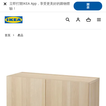
立即打開IKEA App，享受更美好的購物體
開
啟
驗！
首頁
產品