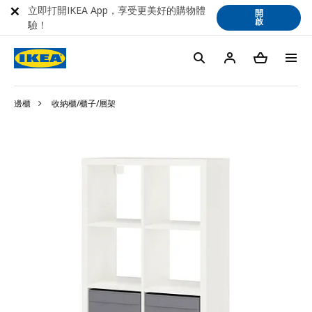
立即打開IKEA App，享受更美好的購物體
開
啟
驗！
邊櫃
收納櫃/櫃子/層架