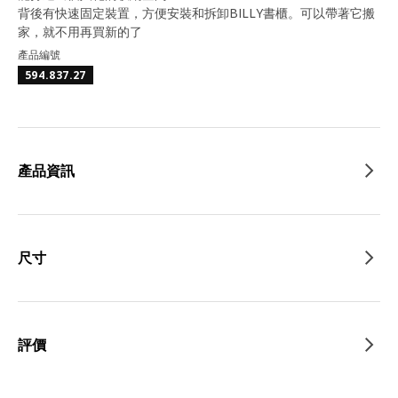
背後有快速固定裝置，方便安裝和拆卸BILLY書櫃。可以帶著它搬
家，就不用再買新的了
產品編號
594.837.27
產品資訊
尺寸
評價