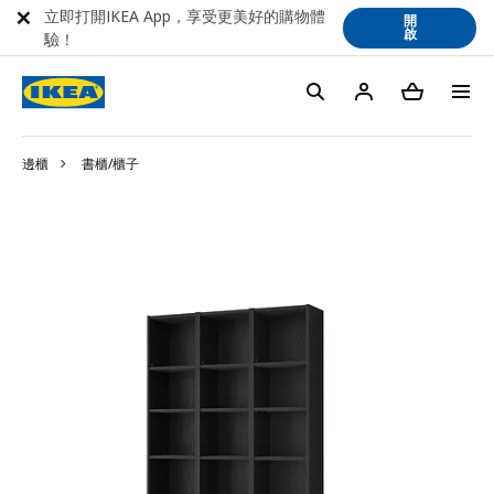
立即打開IKEA App，享受更美好的購物體
開
啟
驗！
邊櫃
書櫃/櫃子