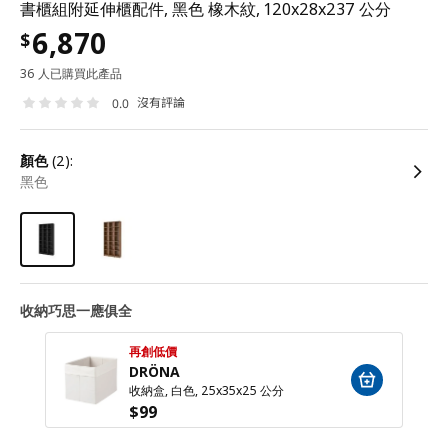
書櫃組附延伸櫃配件, 黑色 橡木紋, 120x28x237 公分
6,870
$
36 人已購買此產品
沒有評論
0.0
顏色
(2):
黑色
收納巧思一應俱全
再創低價
DRÖNA
收納盒, 白色, 25x35x25 公分
$
99