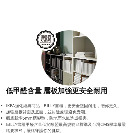
低甲醛含量 層板加強更安全耐用
IKEA強化經典商品 - BILLY書櫃，更安全堅固耐用，陪你更久。
加強層板背面及底面，並封邊處理避免受潮。
櫃底新增5mm櫃腳墊，防地面水氣造成損害。
BILLY書櫃甲醛含量低於歐盟最高規範E1標準及台灣CMS標準最嚴
格要求F1，嚴格守護你的健康。