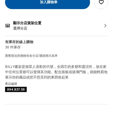
加入購物車
顯示分店貨架位置
選擇分店
有庫存於線上購物
30 件庫存
實際貨況與價格依各分店/通路標示為準
BILLY書架是個眾人喜歡的代號，全因它的多變和靈活性，放在家
中任何位置都可以發揮其功能。配合面板或玻璃門板，就能輕易地
展示你的藏品或把不想見到的東西收起來
產品編號
894.837.59