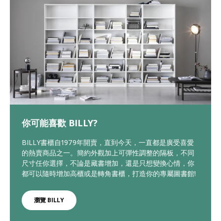
你可能喜歡 BILLY?
BILLY書櫃自1979年開賣，直到今天，一直都是廣受喜愛
的熱賣商品之一。簡約外觀加上可彈性調整的隔板，不同
尺寸任你選擇，不論是藏書增加，還是只想變換心情，你
都可以隨時增加高櫃或是轉角書櫃，打造你的專屬圖書館!
瀏覽 BILLY