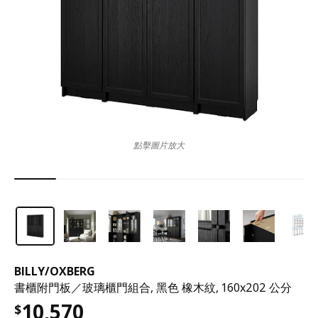
點擊圖片放大
BILLY
/
OXBERG
書櫃附門板／玻璃櫃門組合, 黑色 橡木紋, 160x202 公分
10,570
$