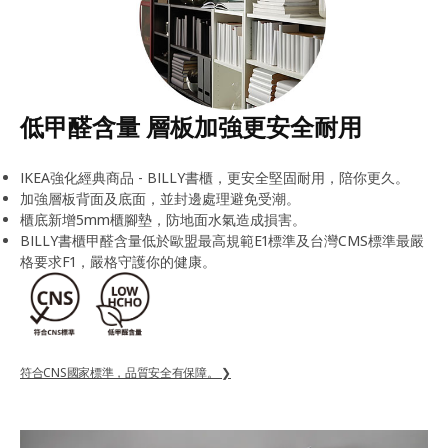
低甲醛含量 層板加強更安全耐用
IKEA強化經典商品 - BILLY書櫃，更安全堅固耐用，陪你更久。
加強層板背面及底面，並封邊處理避免受潮。
櫃底新增5mm櫃腳墊，防地面水氣造成損害。
BILLY書櫃甲醛含量低於歐盟最高規範E1標準及台灣CMS標準最嚴
格要求F1，嚴格守護你的健康。
符合CNS國家標準，品質安全有保障。 ❯