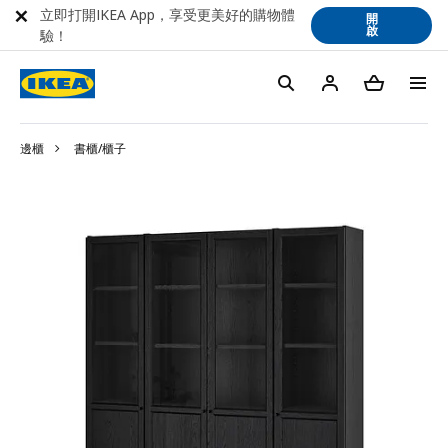
立即打開IKEA App，享受更美好的購物體
開
啟
驗！
邊櫃
書櫃/櫃子