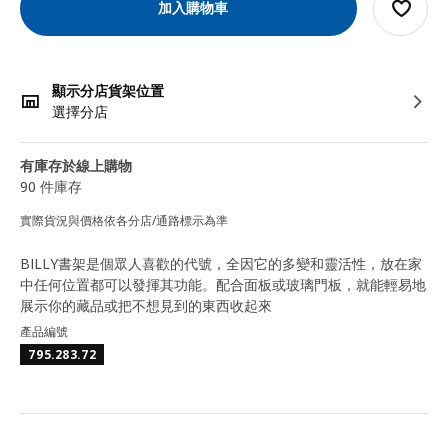
加入購物車
顯示分店貨架位置
選擇分店
有庫存於線上購物
90 件庫存
實際貨況與價格依各分店/通路標示為準
BILLY書架是個眾人喜歡的代號，全因它的多變和靈活性，放在家
中任何位置都可以發揮其功能。配合面板或玻璃門板，就能輕易地
展示你的藏品或把不想見到的東西收起來
產品編號
795.283.72