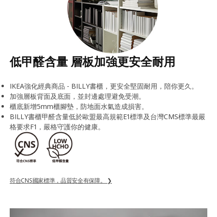
低甲醛含量 層板加強更安全耐用
IKEA強化經典商品 - BILLY書櫃，更安全堅固耐用，陪你更久。
加強層板背面及底面，並封邊處理避免受潮。
櫃底新增5mm櫃腳墊，防地面水氣造成損害。
BILLY書櫃甲醛含量低於歐盟最高規範E1標準及台灣CMS標準最嚴
格要求F1，嚴格守護你的健康。
符合CNS國家標準，品質安全有保障。 ❯