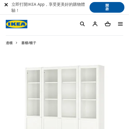
立即打開IKEA App，享受更美好的購物體
開
啟
驗！
邊櫃
書櫃/櫃子