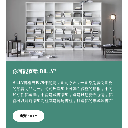
你可能喜歡 BILLY?
BILLY書櫃自1979年開賣，直到今天，一直都是廣受喜愛
的熱賣商品之一。簡約外觀加上可彈性調整的隔板，不同
尺寸任你選擇，不論是藏書增加，還是只想變換心情，你
都可以隨時增加高櫃或是轉角書櫃，打造你的專屬圖書館!
瀏覽 BILLY