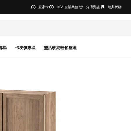
宜家卡
IKEA 企業業務
分店資訊
瑞典餐廳
專區
卡友價專區
靈活收納輕鬆整理