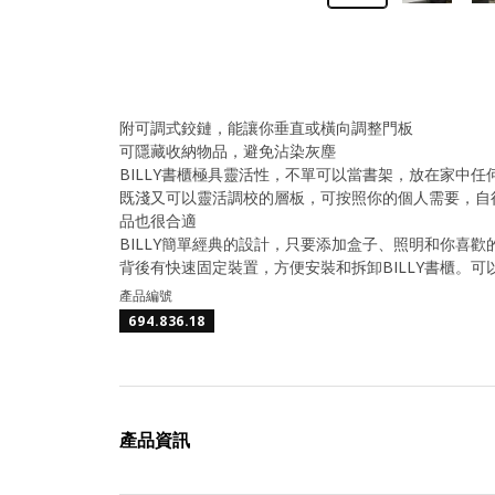
附可調式鉸鏈，能讓你垂直或橫向調整門板
可隱藏收納物品，避免沾染灰塵
BILLY書櫃極具靈活性，不單可以當書架，放在家中
既淺又可以靈活調校的層板，可按照你的個人需要，自行
品也很合適
BILLY簡單經典的設計，只要添加盒子、照明和你喜
背後有快速固定裝置，方便安裝和拆卸BILLY書櫃。
產品編號
694.836.18
產品資訊