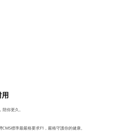
耐用
用，陪你更久。
台灣CMS標準最嚴格要求F1，嚴格守護你的健康。