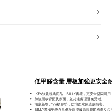
低甲醛含量 層板加強更安全
IKEA強化經典商品 - BILLY書櫃，更安全堅固耐
加強層板背面及底面，並封邊處理避免受潮。
櫃底新增5mm櫃腳墊，防地面水氣造成損害。
BILLY書櫃甲醛含量低於歐盟最高規範E1標準及