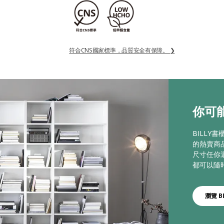
符合CNS國家標準，品質安全有保障。 ❯
你可能
BILLY
的熱賣商
尺寸任你
都可以隨
瀏覽 BI