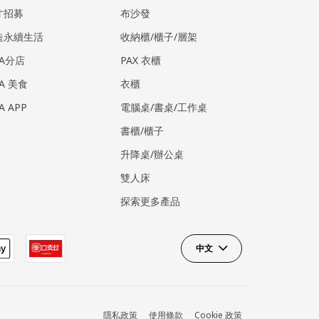
才招募
布沙發
造永續生活
收納櫃/櫃子/層架
EA分店
PAX 衣櫃
EA 美食
衣櫃
EA APP
電腦桌/書桌/工作桌
書櫃/櫃子
升降桌/辦公桌
雙人床
探索更多產品
中文
隱私政策
使用條款
Cookie 政策