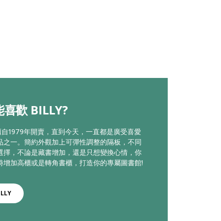
喜歡 BILLY?
書櫃自1979年開賣，直到今天，一直都是廣受喜愛
品之一。簡約外觀加上可彈性調整的隔板，不同
選擇，不論是藏書增加，還是只想變換心情，你
時增加高櫃或是轉角書櫃，打造你的專屬圖書館!
LLY