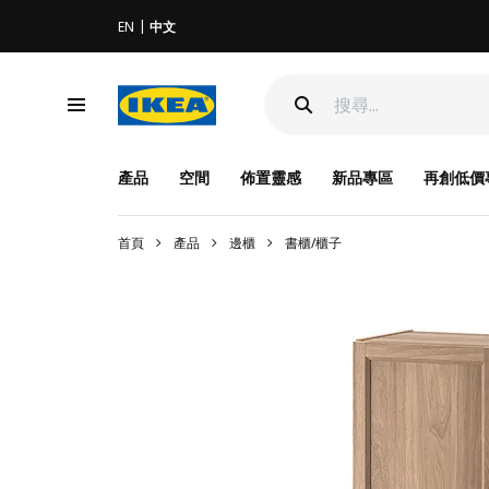
EN
中文
產品
空間
佈置靈感
新品專區
再創低價
首頁
產品
邊櫃
書櫃/櫃子