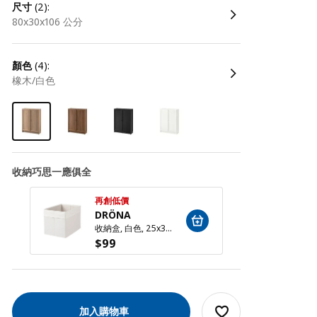
尺寸
(2):
80x30x106 公分
顏色
(4):
橡木/白色
收納巧思一應俱全
再創低價
再創低
DRÖNA
DRÖ
收納盒, 白色, 25x35x25 公分
$
99
$
99
加入購物車