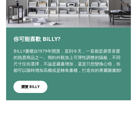
你可能喜歡 BILLY?
BILLY書櫃自1979年開賣，直到今天，一直都是廣受喜愛
的熱賣商品之一。簡約外觀加上可彈性調整的隔板，不同
尺寸任你選擇，不論是藏書增加，還是只想變換心情，你
都可以隨時增加高櫃或是轉角書櫃，打造你的專屬圖書館!
瀏覽 BILLY