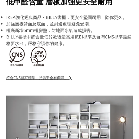
低甲醛含量 層板加強更安全耐用
IKEA強化經典商品 - BILLY書櫃，更安全堅固耐用，陪你更久。
加強層板背面及底面，並封邊處理避免受潮。
櫃底新增5mm櫃腳墊，防地面水氣造成損害。
BILLY書櫃甲醛含量低於歐盟最高規範E1標準及台灣CMS標準最嚴
格要求F1，嚴格守護你的健康。
符合CNS國家標準，品質安全有保障。 ❯