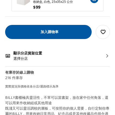
收納盒, 白色, 25x35x25 公分
$
99
加入購物車
顯示分店貨架位置
選擇分店
有庫存於線上購物
216 件庫存
實際貨況與價格依各分店/通路標示為準
BILLY書櫃極具靈活性，不單可以當書架，放在家中任何角落，還
可以用來作收納組或其他用途
既淺又可以靈活調校的層板，可按照你的個人需要，自行定制你專
屬的BILLY，用來收納日常用品、紀念品或是其他收藏品也很合適