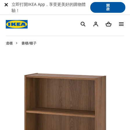
立即打開IKEA App，享受更美好的購物體
開
啟
驗！
邊櫃
書櫃/櫃子