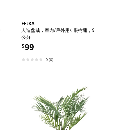
FEJKA
分
人造盆栽，室內/戶外用/. 眼樹蓮，9
公分
99
$
0 (0)