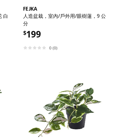
FEJKA
 白
人造盆栽，室內/戶外用/眼樹蓮，9 公
分
199
$
0 (0)