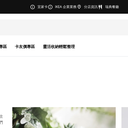
宜家卡
IKEA 企業業務
分店資訊
瑞典餐廳
專區
卡友價專區
靈活收納輕鬆整理
款
們