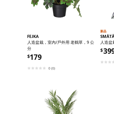
新品
FEJKA
SMÅT
人造盆栽，室內/戶外用 老鶴草，9 公
人造盆
分
39
$
179
$
0 (0)