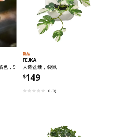
新品
FEJKA
橘色，9
人造盆栽，袋鼠
149
$
0 (0)