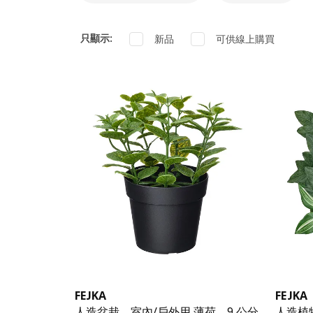
只顯示
:
新品​
可供線上購買
FEJKA
FEJKA
人造盆栽，室內/戶外用 薄荷，9 公分
人造植