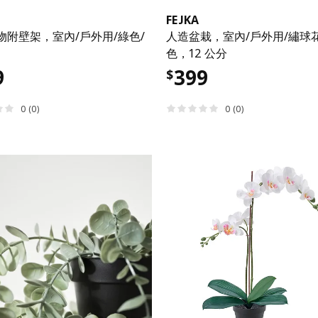
FEJKA
物附壁架，室內/戶外用/綠色/
人造盆栽，室內/戶外用/繡球花
色，12 公分
9
399
$
0 (0)
0 (0)