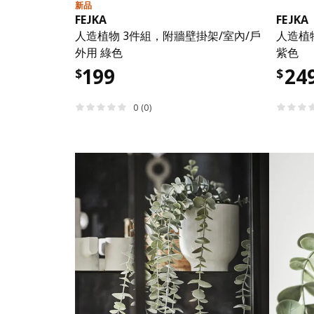
新品
FEJKA
FEJKA
人造植物 3件組，附牆壁掛架/室內/戶
人造植
外用 綠色
紫色
199
24
$
$
0 (0)