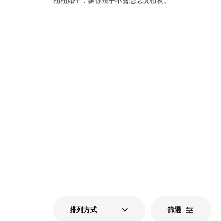
栩栩如生，讓你幾乎不會想念真植物。
排列方式
篩選​