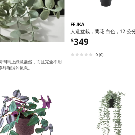
FEJKA
人造盆栽，蘭花 白色，12 公
349
$
0 (0)
房間馬上綠意盎然，而且完全不用
寧靜和諧的氣息。