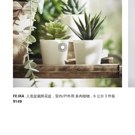
FEJKA
人造盆栽附花盆，室內/戶外用 多肉植物，6 公分 3 件裝
$
149