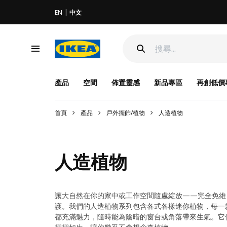
EN
中文
產品
空間
佈置靈感
新品專區
再創低價
首頁
產品
戶外擺飾/植物
人造植物
人造植物
讓大自然在你的家中或工作空間隨處綻放——完全免維
護。我們的人造植物系列包含各式各樣迷你植物，每一
都充滿魅力，隨時能為陰暗的窗台或角落帶來生氣。它