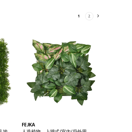
1
2
下一頁
FEJKA
 地
人造植物，上牆式/室內/戶外用 .，