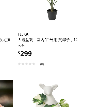
FEJKA
/尤加
人造盆栽，室內/戶外用 黃椰子，12
公分
299
$
0 (0)