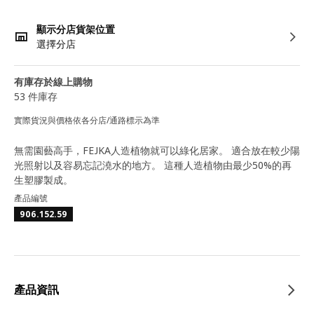
顯示分店貨架位置
選擇分店
有庫存於線上購物
53 件庫存
實際貨況與價格依各分店/通路標示為準
無需園藝高手，FEJKA人造植物就可以綠化居家。 適合放在較少陽
光照射以及容易忘記澆水的地方。 這種人造植物由最少50%的再
生塑膠製成。
產品編號
906.152.59
產品資訊