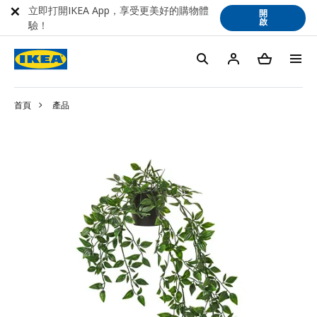
立即打開IKEA App，享受更美好的購物體
開
啟
驗！
首頁
產品