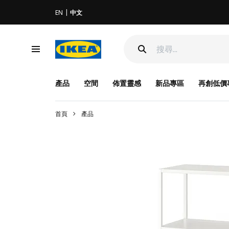
EN
中文
產品
空間
佈置靈感
新品專區
再創低價
首頁
產品