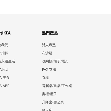
IKEA
熱門產品
於我們
雙人床墊
才招募
布沙發
造永續生活
收納櫃/櫃子/層架
EA分店
PAX 衣櫃
EA 美食
衣櫃
EA APP
電腦桌/書桌/工作桌
書櫃/櫃子
升降桌/辦公桌
雙人床