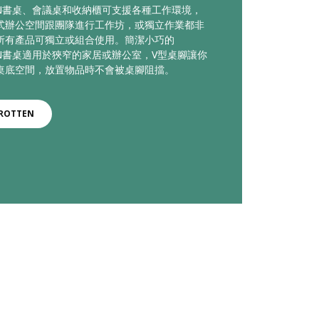
TEN書桌、會議桌和收納櫃可支援各種工作環境，
式辦公空間跟團隊進行工作坊，或獨立作業都非
所有產品可獨立或組合使用。簡潔小巧的
TEN書桌適用於狹窄的家居或辦公室，V型桌腳讓你
桌底空間，放置物品時不會被桌腳阻擋。
ROTTEN