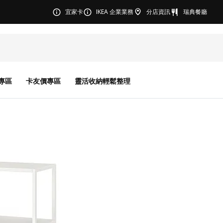
宜家卡
IKEA 企業業務
分店資訊
瑞典餐廳
專區
卡友價專區
靈活收納輕鬆整理