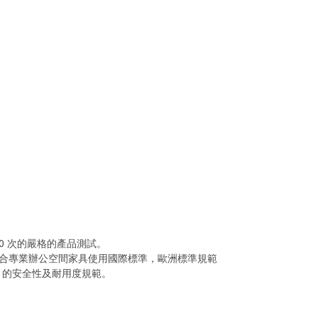
 10 次的嚴格的產品測試。
合專業辦公空間家具使用國際標準，歐洲標準規範
X5 的安全性及耐用度規範。