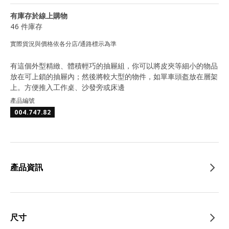
有庫存於線上購物
46 件庫存
實際貨況與價格依各分店/通路標示為準
有這個外型精緻、體積輕巧的抽屜組，你可以將皮夾等細小的物品
放在可上鎖的抽屜內；然後將較大型的物件，如單車頭盔放在層架
上。方便推入工作桌、沙發旁或床邊
產品編號
004.747.82
產品資訊
尺寸