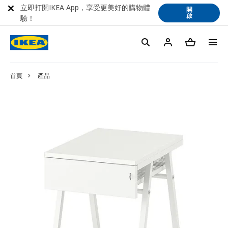
立即打開IKEA App，享受更美好的購物體
開
啟
驗！
首頁
產品