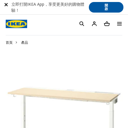
立即打開IKEA App，享受更美好的購物體
開
啟
驗！
首頁
產品