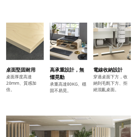
桌面堅固耐用
高承重設計，無
電線收納設計
桌面厚度高達
懼晃動
穿過桌面下方，收
20mm、質感加
納到毛氈下方、拒
承重高達80KG、穩
倍。
絕混亂桌面。
固不易晃。