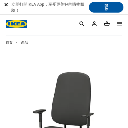
立即打開IKEA App，享受更美好的購物體
開
啟
驗！
首頁
產品