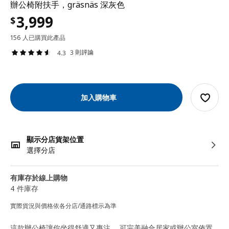
辦公椅附扶手，gräsnäs 深灰色
3,999
$
156 人已購買此產品
3 則評論
4.3
加入購物車
顯示分店貨架位置
選擇分店
有庫存於線上購物
4 件庫存
實際貨況與價格依各分店/通路標示為準
這款辦公椅讓你坐得舒適又專注， 可完美融合居家或辦公室佈置