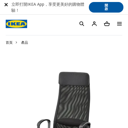
立即打開IKEA App，享受更美好的購物體
開
啟
驗！
首頁
產品