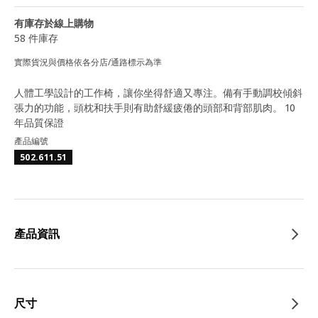
有庫存於線上購物
58 件庫存
實際貨況與價格依各分店/通路標示為準
人體工學設計的工作椅，讓你坐得舒適又專注。備有手動調校傾斜
張力的功能，頭枕和扶手則有助舒緩疲倦的頭部和背部肌肉。 10
年品質保證
產品編號
502.611.51
產品資訊
尺寸