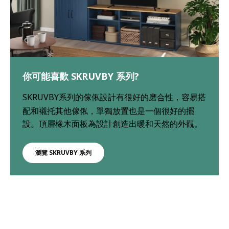
你可能喜歡 SKRUVBY 系列?
SKRUVBY
系列的
傢俬設
計有很好的磨合性
，容
易搭
配和襯托其他
傢
俬
，
單獨放置
也是
一個很好的擺
設
。
頂層橡木面板為設計創造出暖和天然的外觀
。
瀏覽 SKRUVBY 系列