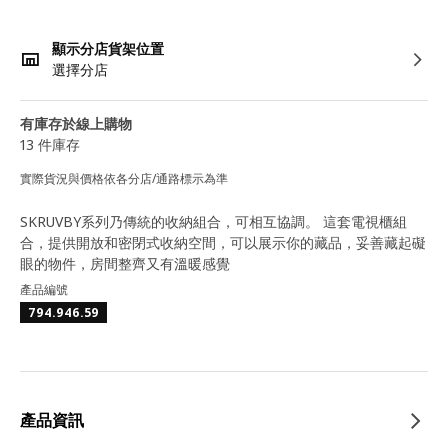
顯示分店貨架位置
選擇分店
有庫存於線上購物
13 件庫存
實際貨況與價格依各分店/通路標示為準
SKRUVBY系列乃傳統的收納組合，可相互協調。 這套電視櫃組
合，提供開放和密閉式收納空間，可以展示你的藏品，妥善藏起礙
眼的物件，房間整齊又有溫暖感覺
產品編號
794.946.59
產品資訊