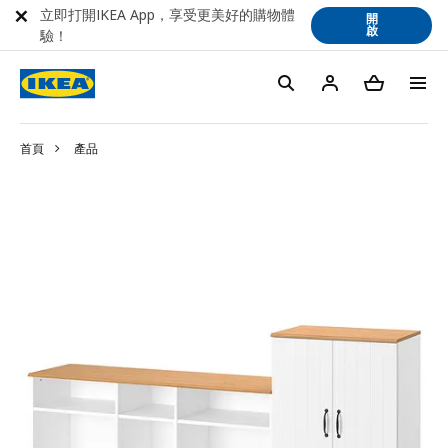
立即打開IKEA App，享受更美好的購物體
開
啟
驗！
首頁
產品