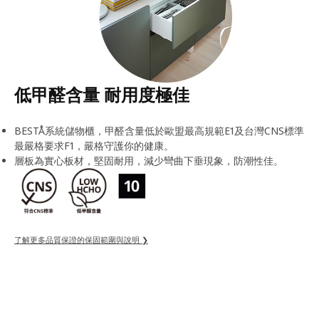
低甲醛含量 耐用度極佳
BESTÅ系統儲物櫃，甲醛含量低於歐盟最高規範E1及台灣CNS標準
最嚴格要求F1，嚴格守護你的健康。
層板為實心板材，堅固耐用，減少彎曲下垂現象，防潮性佳。
了解更多品質保證的保固範圍與說明 ❯