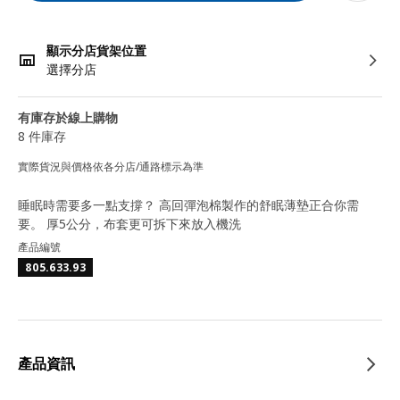
顯示分店貨架位置
選擇分店
有庫存於線上購物
8 件庫存
實際貨況與價格依各分店/通路標示為準
睡眠時需要多一點支撐？ 高回彈泡棉製作的舒眠薄墊正合你需
要。 厚5公分，布套更可拆下來放入機洗
產品編號
805.633.93
產品資訊