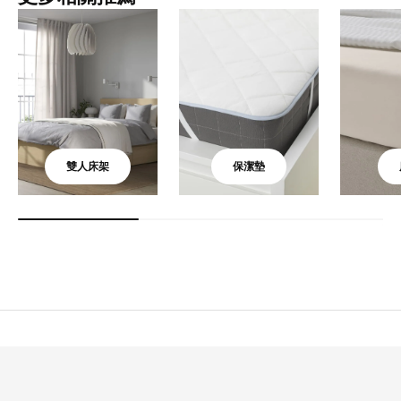
雙人床架
保潔墊