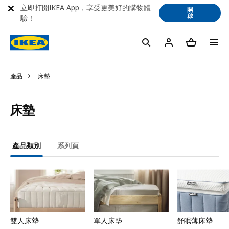
立即打開IKEA App，享受更美好的購物體
開
啟
驗！
產品
床墊
床墊
產品類別
系列頁
雙人床墊
單人床墊
舒眠薄床墊