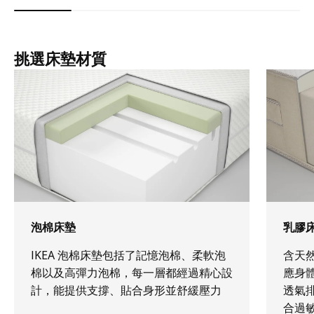
挑選床墊材質
泡棉床墊
乳膠床
IKEA 泡棉床墊包括了記憶泡棉、柔軟泡
含天
棉以及高彈力泡棉，每一層都經過精心設
應身
計，能提供支撐、貼合身形並舒緩壓力
透氣
合過