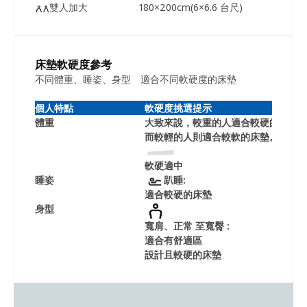
雙人加大
180×200cm(6×6.6 台尺)
床墊軟硬度參考
不同體重、睡姿、身型 適合不同軟硬度的床墊
個人特點
軟硬度挑選提示
體重
大致來說，較重的人適合較硬的床墊
而較輕的人則適合較軟的床墊。
軟硬適中
硬
睡姿
趴睡:
適合較硬的床墊
適合有
身型
寬肩、正常 至寬臀 :
寬肩窄
適合有舒適區
適合
設計且較硬的床墊
設計