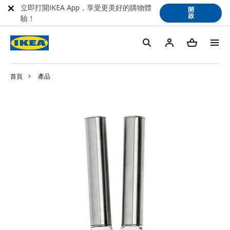
立即打開IKEA App，享受更美好的購物體
開
啟
驗！
首頁
產品