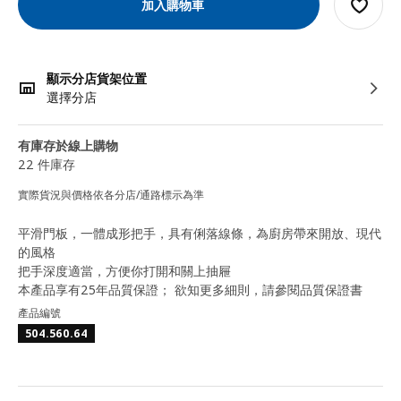
加入購物車
顯示分店貨架位置
選擇分店
有庫存於線上購物
22 件庫存
實際貨況與價格依各分店/通路標示為準
平滑門板，一體成形把手，具有俐落線條，為廚房帶來開放、現代
的風格
把手深度適當，方便你打開和關上抽屜
本產品享有25年品質保證； 欲知更多細則，請參閱品質保證書
產品編號
504.560.64