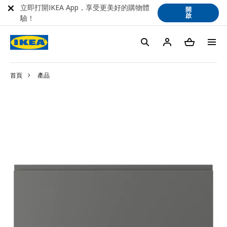
立即打開IKEA App，享受更美好的購物體
開
啟
驗！
首頁
產品