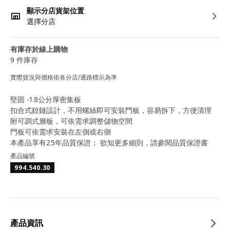
顯示分店貨架位置
選擇分店
有庫存於線上購物
9 件庫存
實際貨況與價格依各分店/通路標示為準
堅固 -1.8公分厚密集板
扣合式鉸鏈設計，不用螺絲即可安裝門板，容易拆下，方便清理
附可調式層板，可依需求調整儲物空間
門板可依需求安裝在左側或右側
本產品享有25年品質保證； 欲知更多細則，請參閱品質保證書
產品編號
994.540.30
產品資訊