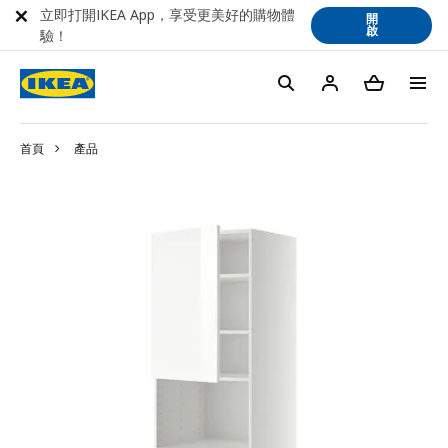
立即打開IKEA App，享受更美好的購物體
開
啟
驗！
首頁
產品