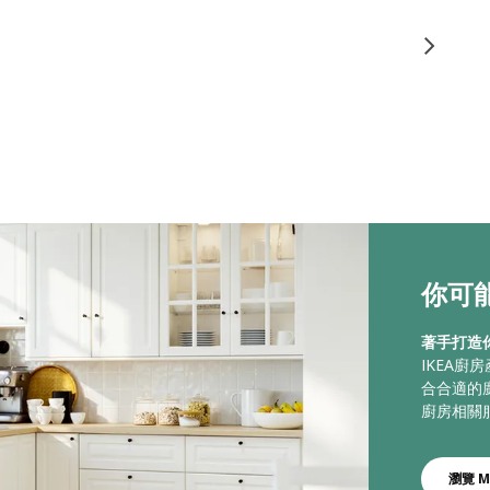
你可能
著手打造
IKEA
合合適的
廚房相關
瀏覽 M