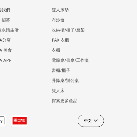
於我們
雙人床墊
才招募
布沙發
造永續生活
收納櫃/櫃子/層架
EA分店
PAX 衣櫃
EA 美食
衣櫃
EA APP
電腦桌/書桌/工作桌
書櫃/櫃子
升降桌/辦公桌
雙人床
探索更多產品
中文