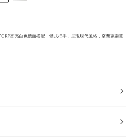
XTORP高亮白色櫃面搭配一體式把手，呈現現代風格，空間更顯寬