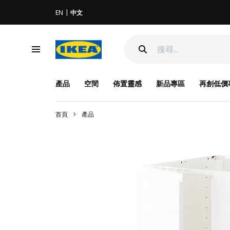
EN
中文
產品
空間
佈置靈感
新品專區
再創低價
首頁
產品