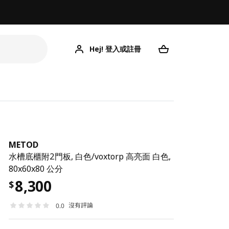
Hej! 登入或註冊
METOD
水槽底櫃附2門板, 白色/voxtorp 高亮面 白色,
80x60x80 公分
8,300
$
沒有評論
0.0