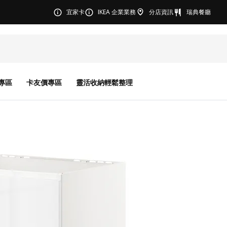
宜家卡
IKEA 企業業務
分店資訊
瑞典餐廳
專區
卡友價專區
靈活收納輕鬆整理