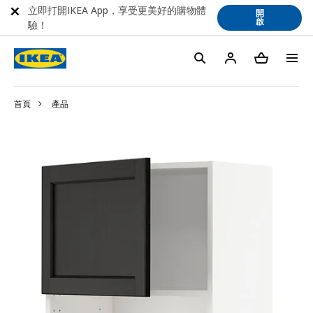
立即打開IKEA App，享受更美好的購物體
開
啟
驗！
首頁
產品