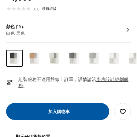
沒有評論
0.0
顏色
(15):
白色-黑色
組裝服務不適用於線上訂單，詳情請洽
廚房設計規劃服
務
。
加入購物車
顯示分店貨架位置