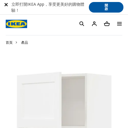
立即打開IKEA App，享受更美好的購物體
開
啟
驗！
首頁
產品