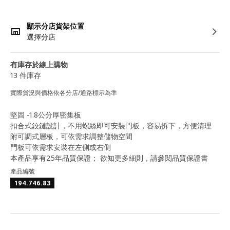
顯示分店貨架位置
選擇分店
有庫存於線上購物
13 件庫存
實際貨況與價格依各分店/通路標示為準
堅固 -1.8公分厚密集板
扣合式鉸鏈設計，不用螺絲即可安裝門板，容易拆下，方便清理
附可調式層板，可依需求調整儲物空間
門板可依需求安裝在左側或右側
本產品享有25年品質保證； 欲知更多細則，請參閱品質保證書
產品編號
194.746.83