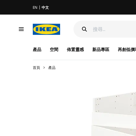
EN
中文
產品
空間
佈置靈感
新品專區
再創低價
首頁
產品