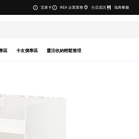
宜家卡
IKEA 企業業務
分店資訊
瑞典餐廳
專區
卡友價專區
靈活收納輕鬆整理