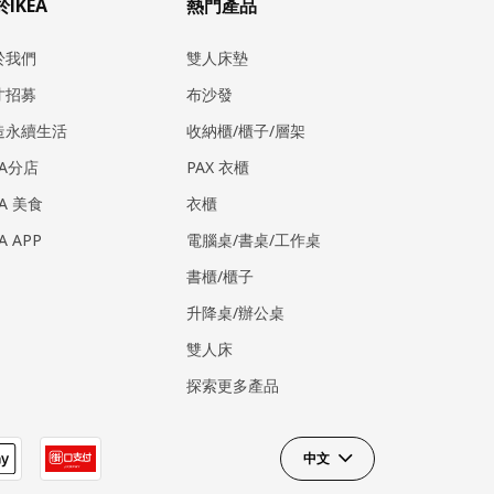
IKEA
熱門產品
於我們
雙人床墊
才招募
布沙發
造永續生活
收納櫃/櫃子/層架
EA分店
PAX 衣櫃
EA 美食
衣櫃
EA APP
電腦桌/書桌/工作桌
書櫃/櫃子
升降桌/辦公桌
雙人床
探索更多產品
中文