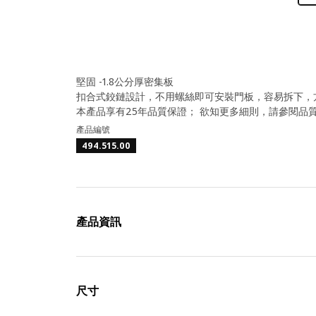
堅固 -1.8公分厚密集板
扣合式鉸鏈設計，不用螺絲即可安裝門板，容易拆下，
本產品享有25年品質保證； 欲知更多細則，請參閱品
產品編號
494.515.00
產品資訊
尺寸