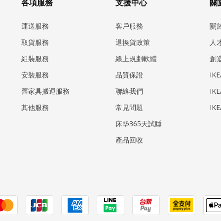
各項服務
支援中心
關於
運送服務
客戶服務
關
取貨服務
退換貨政策
人
組裝服務
線上規劃軟體
創
安裝服務
品質保證
IK
​舊家具搬運服務
聯絡我們
IK
其他服務
常見問題
IK
床墊365天試睡
產品回收