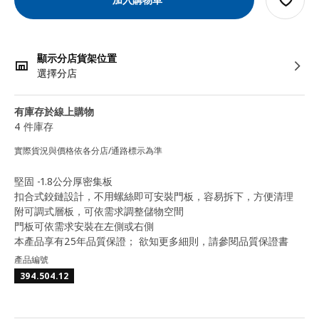
顯示分店貨架位置
選擇分店
有庫存於線上購物
4 件庫存
實際貨況與價格依各分店/通路標示為準
堅固 -1.8公分厚密集板
扣合式鉸鏈設計，不用螺絲即可安裝門板，容易拆下，方便清理
附可調式層板，可依需求調整儲物空間
門板可依需求安裝在左側或右側
本產品享有25年品質保證； 欲知更多細則，請參閱品質保證書
產品編號
394.504.12