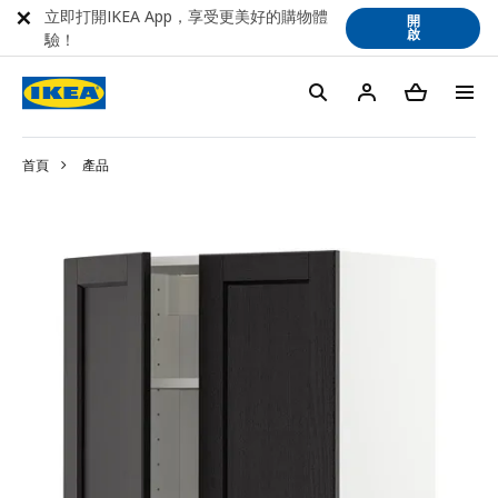
立即打開IKEA App，享受更美好的購物體
開
啟
驗！
首頁
產品