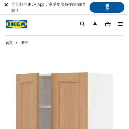
立即打開IKEA App，享受更美好的購物體
開
啟
驗！
首頁
產品