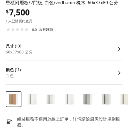
壁櫃附層板/2門板, 白色/vedhamn 橡木, 60x37x80 公分
7,500
$
1 人已購買此產品
沒有評論
0.0
尺寸
(13):
60x37x80 公分
顏色
(11):
白色
組裝服務不適用於線上訂單，詳情請洽
廚房設計規劃服
務
。