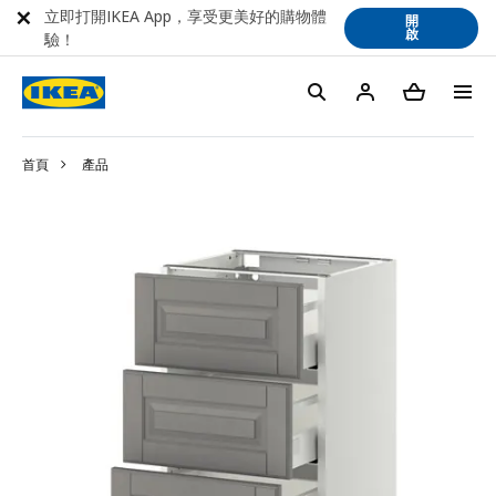
立即打開IKEA App，享受更美好的購物體
開
啟
驗！
首頁
產品