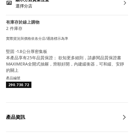
選擇分店
有庫存於線上購物
2 件庫存
實際貨況與價格依各分店/通路標示為準
堅固 -1.8公分厚密集板
本產品享有25年品質保證； 欲知更多細則，請參閱品質保證書
MAXIMERA全開式抽屜，滑順好開，內建緩衝器，可和緩、安靜
的關上
產品編號
290.730.72
產品資訊