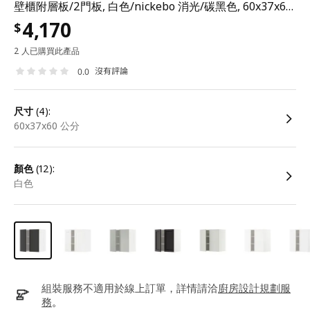
壁櫃附層板/2門板, 白色/nickebo 消光/碳黑色, 60x37x60 公分
4,170
$
2 人已購買此產品
沒有評論
0.0
尺寸
(4):
60x37x60 公分
顏色
(12):
白色
組裝服務不適用於線上訂單，詳情請洽
廚房設計規劃服
務
。