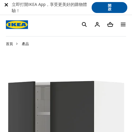
立即打開IKEA App，享受更美好的購物體
開
啟
驗！
首頁
產品