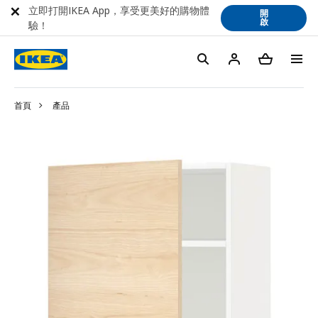
立即打開IKEA App，享受更美好的購物體
開
啟
驗！
首頁
產品