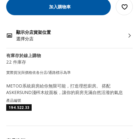
加入購物車
顯示分店貨架位置
選擇分店
有庫存於線上購物
22 件庫存
實際貨況與價格依各分店/通路標示為準
METOD系統廚房給你無限可能，打造理想廚房。 搭配
ASKERSUND淺梣木紋面板，讓你的廚房充滿自然活潑的氣息
產品編號
194.522.33