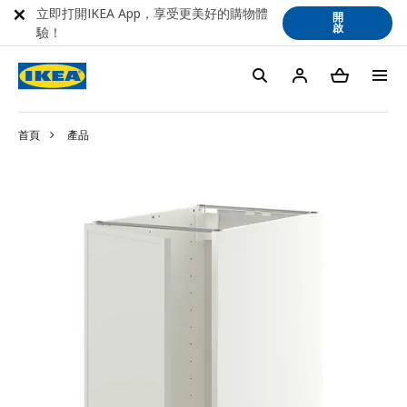
立即打開IKEA App，享受更美好的購物體
開
啟
驗！
首頁
產品