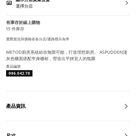
選擇分店
有庫存於線上購物
15 件庫存
實際貨況與價格依各分店/通路標示為準
METOD廚房系統給你無限可能，打造理想廚房。 ASPUDDEN淺
灰色櫃面搭配窄身櫃框，營造出平靜宜人的氛圍
產品編號
096.042.70
產品資訊
尺寸