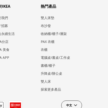
IKEA
熱門產品
於我們
雙人床墊
才招募
布沙發
造永續生活
收納櫃/櫃子/層架
EA分店
PAX 衣櫃
EA 美食
衣櫃
EA APP
電腦桌/書桌/工作桌
書櫃/櫃子
升降桌/辦公桌
雙人床
探索更多產品
中文