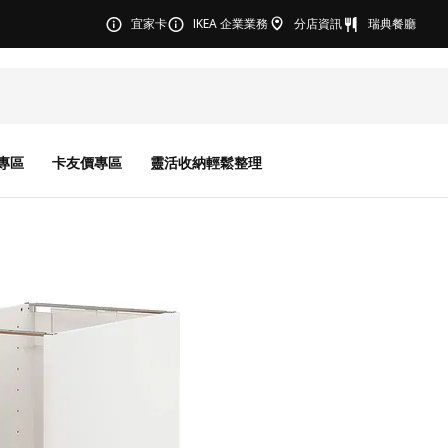
宜家卡
IKEA 企業業務
分店資訊
瑞典餐廳
專區
卡友價專區
靈活收納輕鬆整理