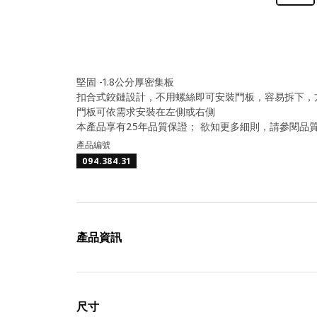
堅固 -1.8公分厚密集板
扣合式鉸鏈設計，不用螺絲即可安裝門板，容易拆下，
門板可依需求安裝在左側或右側
本產品享有25年品質保證； 欲知更多細則，請參閱品
產品編號
094.384.31
產品資訊
尺寸