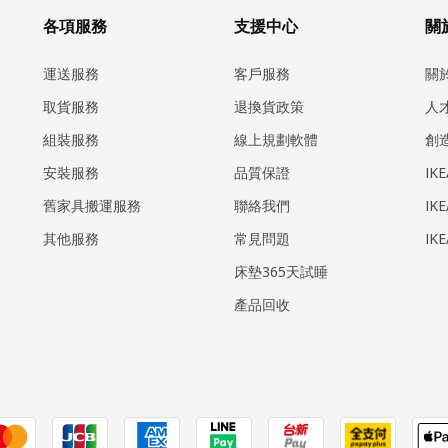
各項服務
支援中心
關於
運送服務
客戶服務
關
取貨服務
退換貨政策
人
組裝服務
線上規劃軟體
創
安裝服務
品質保證
IK
​舊家具搬運服務
聯絡我們
IK
其他服務
常見問題
IK
床墊365天試睡
產品回收