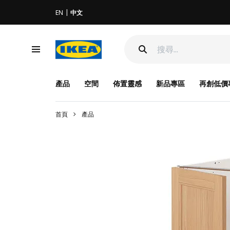
EN
中文
產品
空間
佈置靈感
新品專區
再創低價
首頁
產品