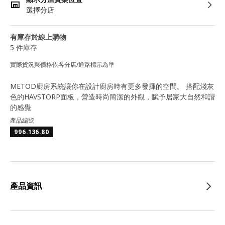
選擇分店
有庫存於線上購物
5 件庫存
實際貨況與價格依各分店/通路標示為準
METOD廚房系統讓你在設計廚房時有更多發揮的空間。 搭配淺灰
色的HAVSTORP面板，營造時尚簡潔的外觀，賦予居家大自然和諧
的感覺
產品編號
996.136.80
產品資訊