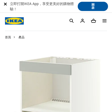
立即打開IKEA App，享受更美好的購物體
開
啟
驗！
首頁
產品