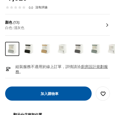
沒有評論
0.0
顏色
(13):
白色-淺灰色
組裝服務不適用於線上訂單，詳情請洽
廚房設計規劃服
務
。
加入購物車
顯示分店貨架位置