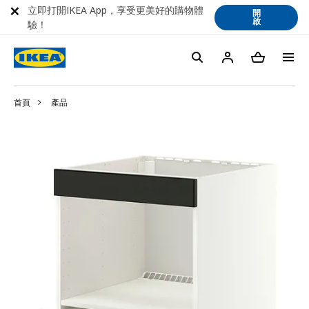
立即打開IKEA App，享受更美好的購物體
開
啟
驗！
首頁
產品