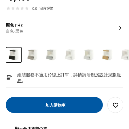
沒有評論
0.0
顏色
(14):
白色-黑色
組裝服務不適用於線上訂單，詳情請洽
廚房設計規劃服
務
。
加入購物車
顯示分店貨架位置