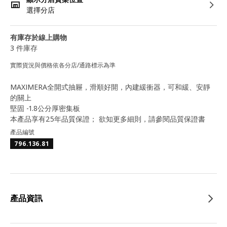
選擇分店
有庫存於線上購物
3 件庫存
實際貨況與價格依各分店/通路標示為準
MAXIMERA全開式抽屜，滑順好開，內建緩衝器，可和緩、安靜
的關上
堅固 -1.8公分厚密集板
本產品享有25年品質保證； 欲知更多細則，請參閱品質保證書
產品編號
796.136.81
產品資訊