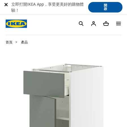
立即打開IKEA App，享受更美好的購物體
開
啟
驗！
首頁
產品