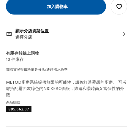
加入購物車
顯示分店貨架位置
選擇分店
有庫存於線上購物
10 件庫存
實際貨況與價格依各分店/通路標示為準
METOD廚房系統提供無限的可能性，讓你打造夢想的廚房。 可考
慮搭配霧面灰綠色的NICKEBO面板，締造和諧時尚又富個性的外
觀
產品編號
895.662.07