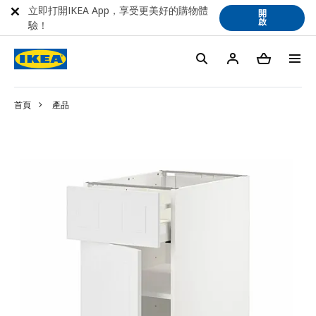
立即打開IKEA App，享受更美好的購物體
開
啟
驗！
首頁
產品