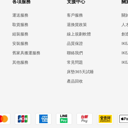
各項服務
支援中心
關於
運送服務
客戶服務
關
取貨服務
退換貨政策
人
組裝服務
線上規劃軟體
創
安裝服務
品質保證
IK
​舊家具搬運服務
聯絡我們
IK
其他服務
常見問題
IK
床墊365天試睡
產品回收