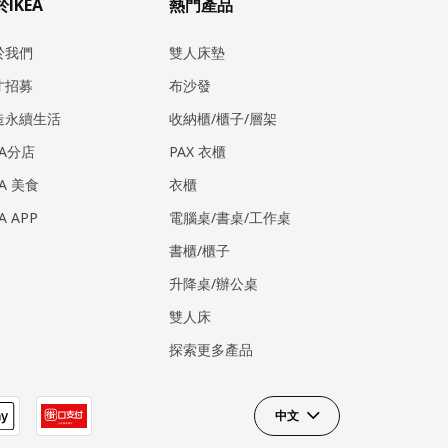
IKEA
熱門產品
於我們
雙人床墊
才招募
布沙發
造永續生活
收納櫃/櫃子/層架
EA分店
PAX 衣櫃
EA 美食
衣櫃
EA APP
電腦桌/書桌/工作桌
書櫃/櫃子
升降桌/辦公桌
雙人床
探索更多產品
中文