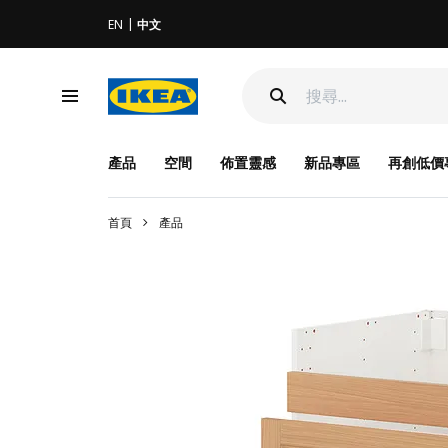
EN
中文
產品
空間
佈置靈感
新品專區
再創低價
首頁
產品