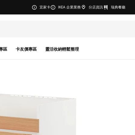
宜家卡
IKEA 企業業務
分店資訊
瑞典餐廳
專區
卡友價專區
靈活收納輕鬆整理