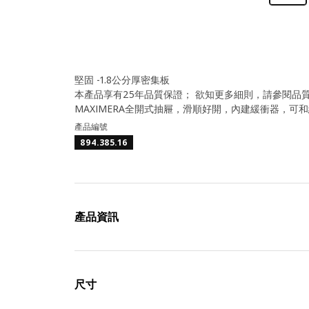
堅固 -1.8公分厚密集板
本產品享有25年品質保證； 欲知更多細則，請參閱品
MAXIMERA全開式抽屜，滑順好開，內建緩衝器，可
產品編號
894.385.16
產品資訊
尺寸