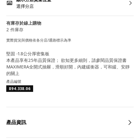
選擇分店
有庫存於線上購物
2 件庫存
實際貨況與價格依各分店/通路標示為準
堅固 -1.8公分厚密集板
本產品享有25年品質保證； 欲知更多細則，請參閱品質保證書
MAXIMERA全開式抽屜，滑順好開，內建緩衝器，可和緩、安靜
的關上
產品編號
894.338.06
產品資訊