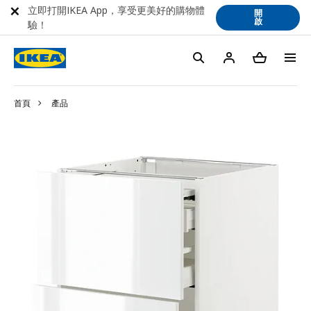
立即打開IKEA App，享受更美好的購物體
開
啟
驗！
首頁
產品