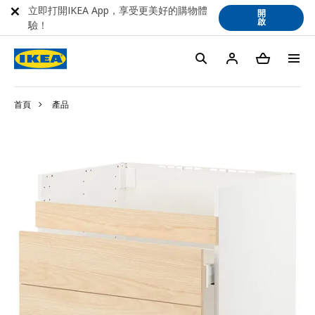
立即打開IKEA App，享受更美好的購物體
開
啟
驗！
首頁
產品