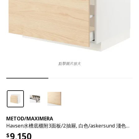
點擊圖片放大
METOD
/
MAXIMERA
Havsen水槽底櫃附3面板/2抽屜, 白色/askersund 淺色梣木紋, 80x60x80 公分
9,150
$